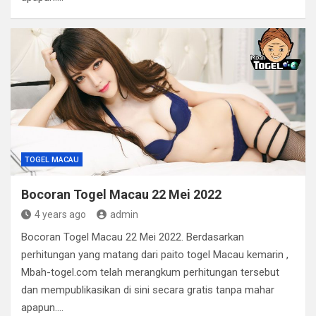
TOGEL MACAU
Bocoran Togel Macau 22 Mei 2022
4 years ago
admin
Bocoran Togel Macau 22 Mei 2022. Berdasarkan
perhitungan yang matang dari paito togel Macau kemarin ,
Mbah-togel.com telah merangkum perhitungan tersebut
dan mempublikasikan di sini secara gratis tanpa mahar
apapun.…