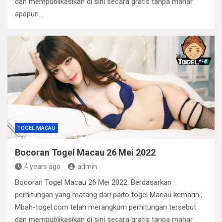
dan mempublikasikan di sini secara gratis tanpa mahar
apapun.…
TOGEL MACAU
Bocoran Togel Macau 26 Mei 2022
4 years ago
admin
Bocoran Togel Macau 26 Mei 2022. Berdasarkan
perhitungan yang matang dari paito togel Macau kemarin ,
Mbah-togel.com telah merangkum perhitungan tersebut
dan mempublikasikan di sini secara gratis tanpa mahar