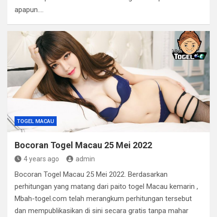
apapun.…
TOGEL MACAU
Bocoran Togel Macau 25 Mei 2022
4 years ago
admin
Bocoran Togel Macau 25 Mei 2022. Berdasarkan
perhitungan yang matang dari paito togel Macau kemarin ,
Mbah-togel.com telah merangkum perhitungan tersebut
dan mempublikasikan di sini secara gratis tanpa mahar