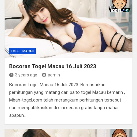
TOGEL MACAU
Bocoran Togel Macau 16 Juli 2023
3 years ago
admin
Bocoran Togel Macau 16 Juli 2023. Berdasarkan
perhitungan yang matang dari paito togel Macau kemarin ,
Mbah-togel.com telah merangkum perhitungan tersebut
dan mempublikasikan di sini secara gratis tanpa mahar
apapun.…