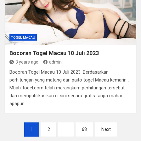
TOGEL MACAU
Bocoran Togel Macau 10 Juli 2023
3 years ago
admin
Bocoran Togel Macau 10 Juli 2023. Berdasarkan
perhitungan yang matang dari paito togel Macau kemarin ,
Mbah-togel.com telah merangkum perhitungan tersebut
dan mempublikasikan di sini secara gratis tanpa mahar
apapun.…
Posts
1
2
…
68
Next
pagination