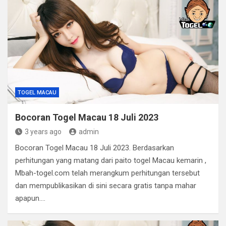
TOGEL MACAU
Bocoran Togel Macau 18 Juli 2023
3 years ago
admin
Bocoran Togel Macau 18 Juli 2023. Berdasarkan
perhitungan yang matang dari paito togel Macau kemarin ,
Mbah-togel.com telah merangkum perhitungan tersebut
dan mempublikasikan di sini secara gratis tanpa mahar
apapun.…