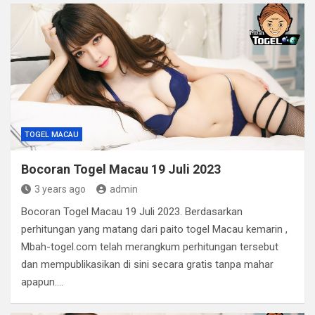
TOGEL MACAU
Bocoran Togel Macau 19 Juli 2023
3 years ago
admin
Bocoran Togel Macau 19 Juli 2023. Berdasarkan
perhitungan yang matang dari paito togel Macau kemarin ,
Mbah-togel.com telah merangkum perhitungan tersebut
dan mempublikasikan di sini secara gratis tanpa mahar
apapun.…