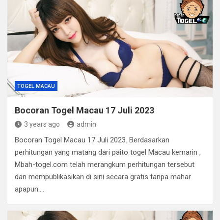
TOGEL MACAU
Bocoran Togel Macau 17 Juli 2023
3 years ago
admin
Bocoran Togel Macau 17 Juli 2023. Berdasarkan
perhitungan yang matang dari paito togel Macau kemarin ,
Mbah-togel.com telah merangkum perhitungan tersebut
dan mempublikasikan di sini secara gratis tanpa mahar
apapun.…