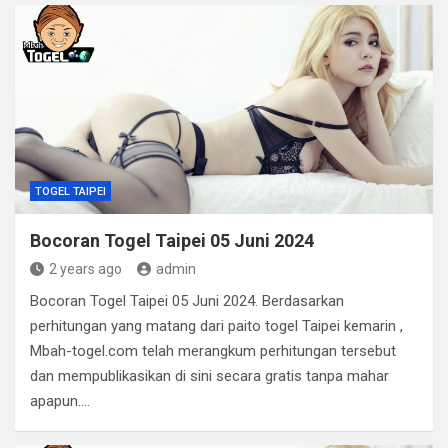
TOGEL TAIPEI
Bocoran Togel Taipei 05 Juni 2024
2 years ago
admin
Bocoran Togel Taipei 05 Juni 2024. Berdasarkan
perhitungan yang matang dari paito togel Taipei kemarin ,
Mbah-togel.com telah merangkum perhitungan tersebut
dan mempublikasikan di sini secara gratis tanpa mahar
apapun.…