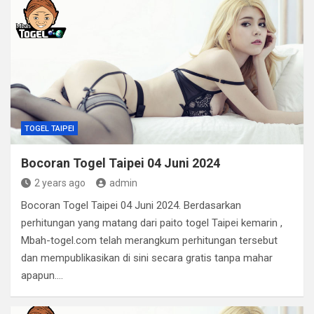
TOGEL TAIPEI
Bocoran Togel Taipei 04 Juni 2024
2 years ago
admin
Bocoran Togel Taipei 04 Juni 2024. Berdasarkan
perhitungan yang matang dari paito togel Taipei kemarin ,
Mbah-togel.com telah merangkum perhitungan tersebut
dan mempublikasikan di sini secara gratis tanpa mahar
apapun.…