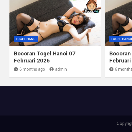
TOGEL HANOI
TOGEL HANOI
Bocoran Togel Hanoi 07
Bocoran 
Februari 2026
Februari
6 months ago
admin
6 months
Copyrig