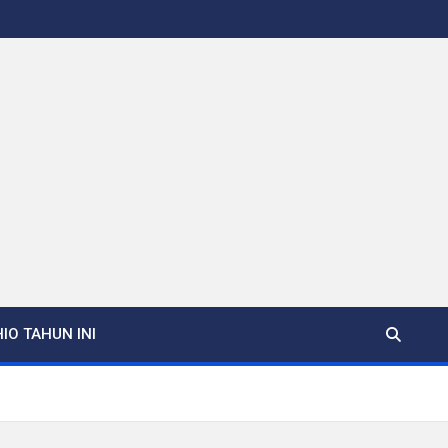
IO TAHUN INI