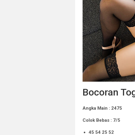
Bocoran Tog
Angka Main : 2475
Colok Bebas : 7/5
45 54 25 52