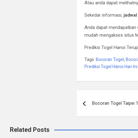
Atau anda dapat melihatny
Sekedar informasi,
jadwal
Anda dapat mendapatkan u
mudah mengakses situs 
Prediksi Togel Hanoi Teru
Tags:
Bocoran Togel
,
Bocor
Prediksi Togel Hanoi Hari Ini
Post
Bocoran Togel Taipei 
navigation
Related Posts