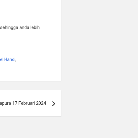
sehingga anda lebih
el Hanoi
,
apura 17 Februari 2024