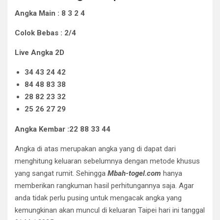
Angka Main : 8 3 2 4
Colok Bebas : 2/4
Live Angka 2D
34 43 24 42
84 48 83 38
28 82 23 32
25 26 27 29
Angka Kembar :22 88 33 44
Angka di atas merupakan angka yang di dapat dari
menghitung keluaran sebelumnya dengan metode khusus
yang sangat rumit. Sehingga
Mbah-togel.com
hanya
memberikan rangkuman hasil perhitungannya saja. Agar
anda tidak perlu pusing untuk mengacak angka yang
kemungkinan akan muncul di keluaran Taipei hari ini tanggal