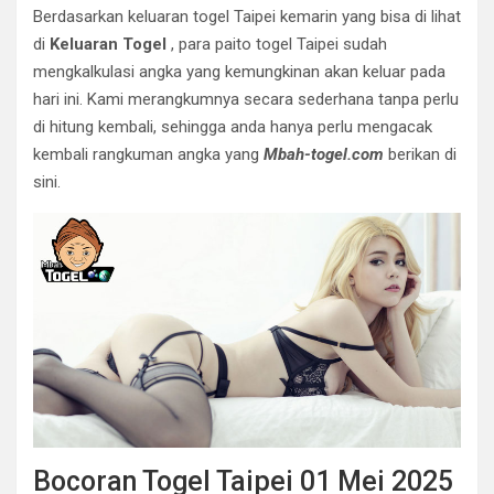
Berdasarkan keluaran togel Taipei kemarin yang bisa di lihat
di
Keluaran Togel
, para paito togel Taipei sudah
mengkalkulasi angka yang kemungkinan akan keluar pada
hari ini. Kami merangkumnya secara sederhana tanpa perlu
di hitung kembali, sehingga anda hanya perlu mengacak
kembali rangkuman angka yang
Mbah-togel.com
berikan di
sini.
Bocoran Togel Taipei 01 Mei 2025