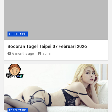
TOGEL TAIPEI
Bocoran Togel Taipei 07 Februari 2026
6 months ago
admin
TOGEL TAIPEI