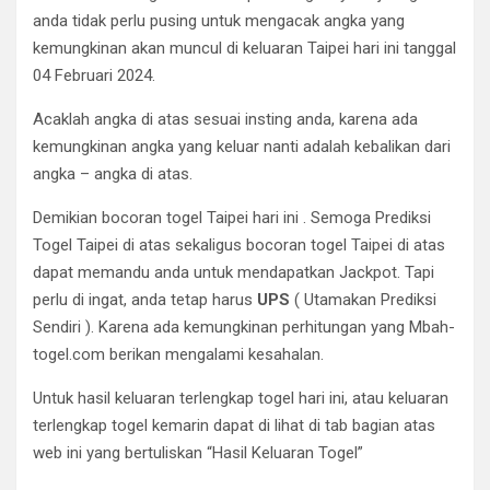
anda tidak perlu pusing untuk mengacak angka yang
kemungkinan akan muncul di keluaran Taipei hari ini tanggal
04 Februari 2024.
Acaklah angka di atas sesuai insting anda, karena ada
kemungkinan angka yang keluar nanti adalah kebalikan dari
angka – angka di atas.
Demikian bocoran togel Taipei hari ini . Semoga Prediksi
Togel Taipei di atas sekaligus bocoran togel Taipei di atas
dapat memandu anda untuk mendapatkan Jackpot. Tapi
perlu di ingat, anda tetap harus
UPS
( Utamakan Prediksi
Sendiri ). Karena ada kemungkinan perhitungan yang Mbah-
togel.com berikan mengalami kesahalan.
Untuk hasil keluaran terlengkap togel hari ini, atau keluaran
terlengkap togel kemarin dapat di lihat di tab bagian atas
web ini yang bertuliskan “Hasil Keluaran Togel”