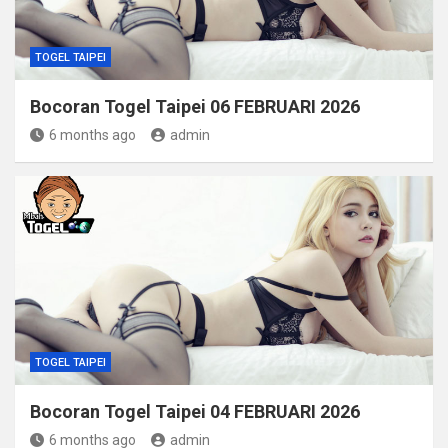
TOGEL TAIPEI
Bocoran Togel Taipei 06 FEBRUARI 2026
6 months ago
admin
TOGEL TAIPEI
Bocoran Togel Taipei 04 FEBRUARI 2026
6 months ago
admin