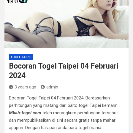
TOGEL TAIPEI
Bocoran Togel Taipei 04 Februari
2024
3 years ago
admin
Bocoran Togel Taipei 04 Februari 2024. Berdasarkan
perhitungan yang matang dari paito togel Taipei kemarin ,
Mbah-togel.com
telah merangkum perhitungan tersebut
dan mempublikasikan di sini secara gratis tanpa mahar
apapun. Dengan harapan anda para togel mania