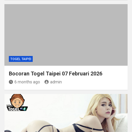
TOGEL TAIPEI
Bocoran Togel Taipei 07 Februari 2026
6 months ago
admin