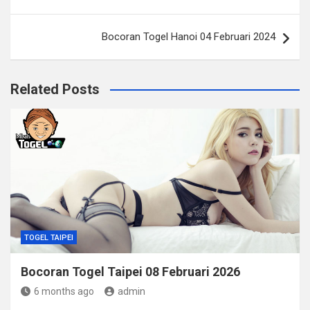
navigation
Bocoran Togel Hanoi 04 Februari 2024
Related Posts
TOGEL TAIPEI
Bocoran Togel Taipei 08 Februari 2026
6 months ago
admin