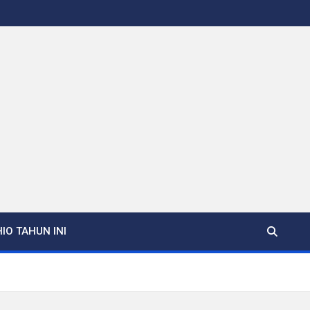
IO TAHUN INI