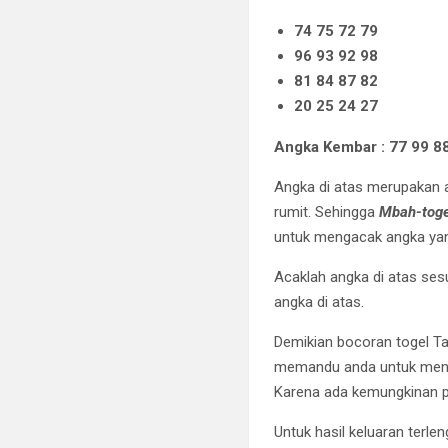
74 75 72 79
96 93 92 98
81 84 87 82
20 25 24 27
Angka Kembar : 77 99 8
Angka di atas merupakan 
rumit. Sehingga
Mbah-tog
untuk mengacak angka yang
Acaklah angka di atas sesu
angka di atas.
Demikian bocoran togel Tai
memandu anda untuk menda
Karena ada kemungkinan p
Untuk hasil keluaran terlen