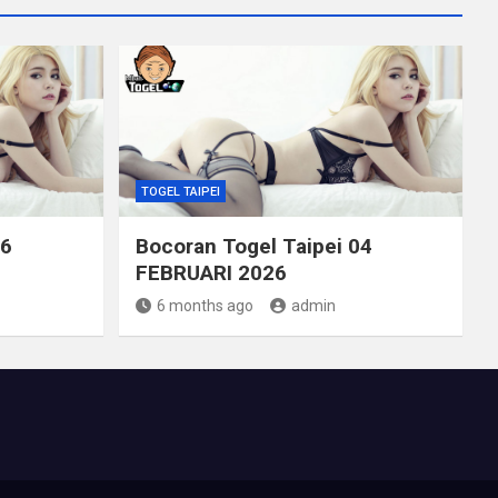
TOGEL TAIPEI
06
Bocoran Togel Taipei 04
FEBRUARI 2026
6 months ago
admin