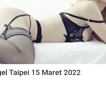
el Taipei 15 Maret 2022