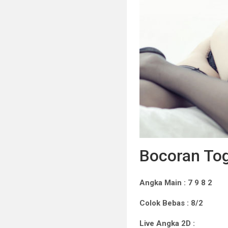
Bocoran Tog
Angka Main : 7 9 8 2
Colok Bebas : 8/2
Live Angka 2D :