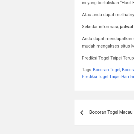
ini yang bertuliskan “Hasil
Atau anda dapat melihatny
Sekedar informasi,
jadwal
Anda dapat mendapatkan u
mudah mengakses situs 
Prediksi Togel Taipei Ter
Tags:
Bocoran Togel
,
Bocora
Prediksi Togel Taipei Hari In
Post
Bocoran Togel Macau 
navigation