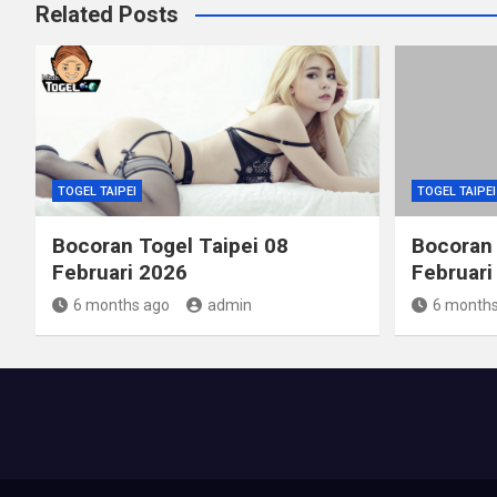
Related Posts
TOGEL TAIPEI
TOGEL TAIPEI
Bocoran Togel Taipei 08
Bocoran 
Februari 2026
Februari
6 months ago
admin
6 months