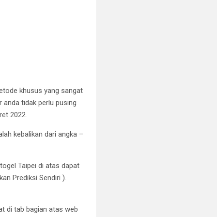
metode khusus yang sangat
 anda tidak perlu pusing
ret 2022.
lah kebalikan dari angka –
togel Taipei di atas dapat
an Prediksi Sendiri ).
hat di tab bagian atas web