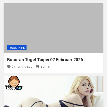
TOGEL TAIPEI
Bocoran Togel Taipei 07 Februari 2026
6 months ago
admin