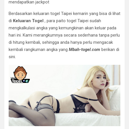
mendapatkan jackpot
Berdasarkan keluaran togel Taipei kemarin yang bisa di lihat
di
Keluaran Togel
, para paito togel Taipei sudah
mengkalkulasi angka yang kemungkinan akan keluar pada
hari ini. Kami merangkumnya secara sederhana tanpa perlu
di hitung kembali, sehingga anda hanya perlu mengacak
kembali rangkuman angka yang
Mbah-togel.com
berikan di
sini.