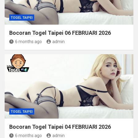
TOGEL TAIPEI
Bocoran Togel Taipei 06 FEBRUARI 2026
6 months ago
admin
TOGEL TAIPEI
Bocoran Togel Taipei 04 FEBRUARI 2026
6 months ago
admin