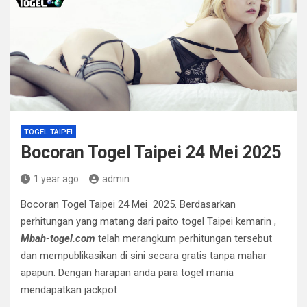
TOGEL TAIPEI
Bocoran Togel Taipei 24 Mei 2025
1 year ago
admin
Bocoran Togel Taipei 24 Mei 2025. Berdasarkan
perhitungan yang matang dari paito togel Taipei kemarin ,
Mbah-togel.com
telah merangkum perhitungan tersebut
dan mempublikasikan di sini secara gratis tanpa mahar
apapun. Dengan harapan anda para togel mania
mendapatkan jackpot