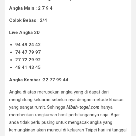
Angka Main : 2 7 9 4
Colok Bebas : 2/4
Live Angka 2D
94 49 24 42
74 47 79 97
27 72 29 92
48 41 43 45
Angka Kembar :22 77 99 44
Angka di atas merupakan angka yang di dapat dari
menghitung keluaran sebelumnya dengan metode khusus
yang sangat rumit. Sehingga
Mbah-togel.com
hanya
memberikan rangkuman hasil perhitungannya saja. Agar
anda tidak perlu pusing untuk mengacak angka yang
kemungkinan akan muncul di keluaran Taipei hari ini tanggal