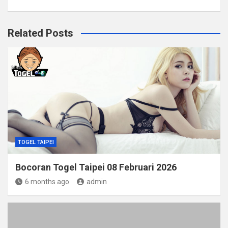
Related Posts
TOGEL TAIPEI
Bocoran Togel Taipei 08 Februari 2026
6 months ago
admin