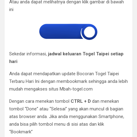
Atau anda dapat melihatnya dengan klik gambar di bawah
ini
Sekedar informasi,
jadwal keluaran Togel Taipei setiap
hari
Anda dapat mendapatkan update Bocoran Togel Taipei
Terbaru Hari Ini dengan membookmark sehingga anda lebih
mudah mengakses situs Mbah-togel.com
Dengan cara menekan tombol
CTRL + D
dan menekan
tombol “Done” atau “Selesai” yang akan muncul di bagian
atas browser anda. Jika anda menggunakan Smartphone,
anda bisa pilih tombol menu di sisi atas dan klik
“Bookmark”