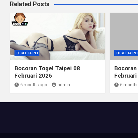
Related Posts
TOGEL TAIPEI
TOGEL TAIPEI
Bocoran Togel Taipei 08
Bocoran 
Februari 2026
Februari
6 months ago
admin
6 months