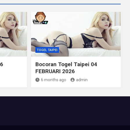
TOGEL TAIPEI
06
Bocoran Togel Taipei 04
FEBRUARI 2026
6 months ago
admin