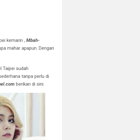
pei kemarin ,
Mbah-
tanpa mahar apapun. Dengan
el Taipei sudah
ederhana tanpa perlu di
gel.com
berikan di sini.