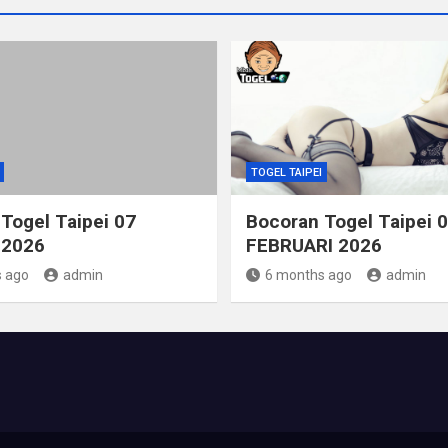
TOGEL TAIPEI
Togel Taipei 07
Bocoran Togel Taipei 
 2026
FEBRUARI 2026
 ago
admin
6 months ago
admin