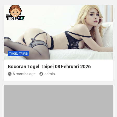
TOGEL TAIPEI
Bocoran Togel Taipei 08 Februari 2026
6 months ago
admin