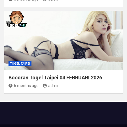
TOGEL TAIPEI
Bocoran Togel Taipei 04 FEBRUARI 2026
6 months ago
admin