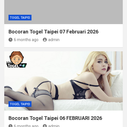
TOGEL TAIPEI
Bocoran Togel Taipei 07 Februari 2026
6 months ago
admin
TOGEL TAIPEI
Bocoran Togel Taipei 06 FEBRUARI 2026
6 months ago
admin