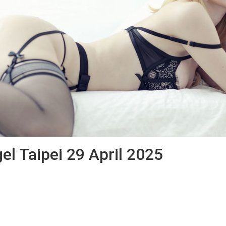
el Taipei 29 April 2025