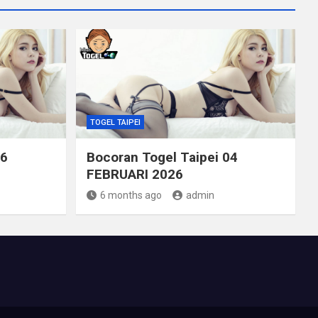
TOGEL TAIPEI
06
Bocoran Togel Taipei 04
FEBRUARI 2026
6 months ago
admin