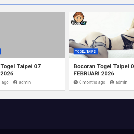
TOGEL TAIPEI
Togel Taipei 07
Bocoran Togel Taipei 
 2026
FEBRUARI 2026
 ago
admin
6 months ago
admin