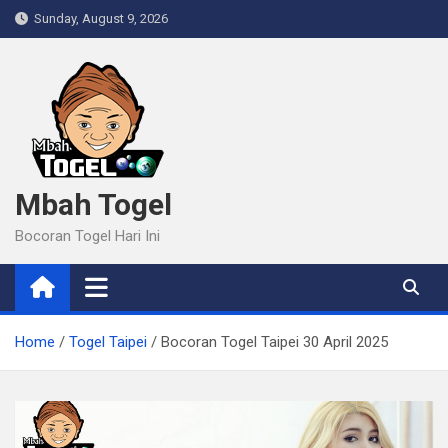
Skip
Sunday, August 9, 2026
to
content
Mbah Togel
Bocoran Togel Hari Ini
Home
Togel Taipei
Bocoran Togel Taipei 30 April 2025