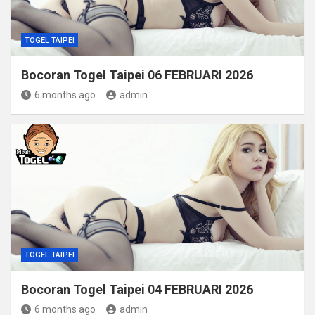
TOGEL TAIPEI
Bocoran Togel Taipei 06 FEBRUARI 2026
6 months ago
admin
TOGEL TAIPEI
Bocoran Togel Taipei 04 FEBRUARI 2026
6 months ago
admin