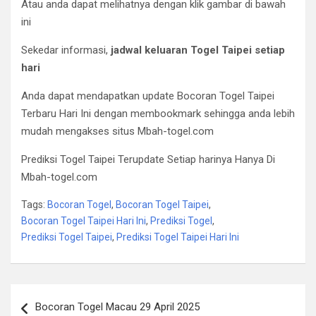
Atau anda dapat melihatnya dengan klik gambar di bawah
ini
Sekedar informasi,
jadwal keluaran Togel Taipei setiap
hari
Anda dapat mendapatkan update Bocoran Togel Taipei
Terbaru Hari Ini dengan membookmark sehingga anda lebih
mudah mengakses situs Mbah-togel.com
Prediksi Togel Taipei Terupdate Setiap harinya Hanya Di
Mbah-togel.com
Tags:
Bocoran Togel
,
Bocoran Togel Taipei
,
Bocoran Togel Taipei Hari Ini
,
Prediksi Togel
,
Prediksi Togel Taipei
,
Prediksi Togel Taipei Hari Ini
Post
Bocoran Togel Macau 29 April 2025