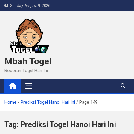
Skip
Sunday, August 9, 2026
to
content
Mbah Togel
Bocoran Togel Hari Ini
Home
Prediksi Togel Hanoi Hari Ini
Page 149
Tag:
Prediksi Togel Hanoi Hari Ini