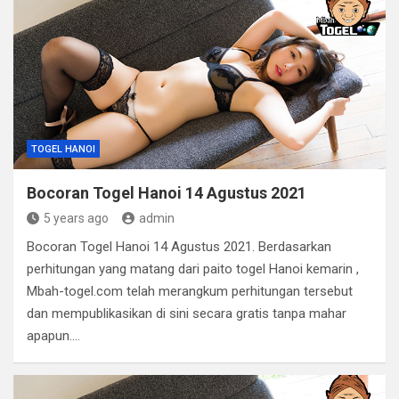
TOGEL HANOI
Bocoran Togel Hanoi 14 Agustus 2021
5 years ago
admin
Bocoran Togel Hanoi 14 Agustus 2021. Berdasarkan
perhitungan yang matang dari paito togel Hanoi kemarin ,
Mbah-togel.com telah merangkum perhitungan tersebut
dan mempublikasikan di sini secara gratis tanpa mahar
apapun.…