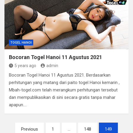
TOGEL HANOI
Bocoran Togel Hanoi 11 Agustus 2021
5 years ago
admin
Bocoran Togel Hanoi 11 Agustus 2021. Berdasarkan
perhitungan yang matang dari paito togel Hanoi kemarin ,
Mbah-togel.com telah merangkum perhitungan tersebut
dan mempublikasikan di sini secara gratis tanpa mahar
apapun.…
Posts
Previous
1
…
148
149