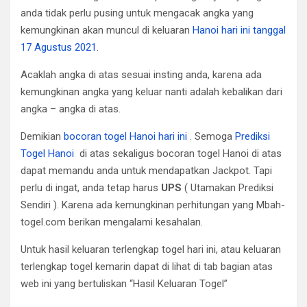
anda tidak perlu pusing untuk mengacak angka yang
kemungkinan akan muncul di keluaran
Hanoi hari ini tanggal
17 Agustus 2021
.
Acaklah angka di atas sesuai insting anda, karena ada
kemungkinan angka yang keluar nanti adalah kebalikan dari
angka – angka di atas.
Demikian
bocoran togel Hanoi hari ini
. Semoga
Prediksi
Togel Hanoi
di atas sekaligus bocoran togel Hanoi di atas
dapat memandu anda untuk mendapatkan Jackpot. Tapi
perlu di ingat, anda tetap harus
UPS
( Utamakan Prediksi
Sendiri ). Karena ada kemungkinan perhitungan yang Mbah-
togel.com berikan mengalami kesahalan.
Untuk hasil keluaran terlengkap togel hari ini, atau keluaran
terlengkap togel kemarin dapat di lihat di tab bagian atas
web ini yang bertuliskan “Hasil Keluaran Togel”