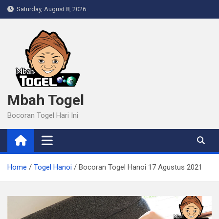
Skip
Saturday, August 8, 2026
to
content
Mbah Togel
Bocoran Togel Hari Ini
Home
Togel Hanoi
Bocoran Togel Hanoi 17 Agustus 2021