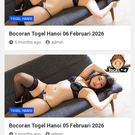
TOGEL HANOI
Bocoran Togel Hanoi 06 Februari 2026
6 months ago
admin
TOGEL HANOI
Bocoran Togel Hanoi 05 Februari 2026
6 months ago
admin