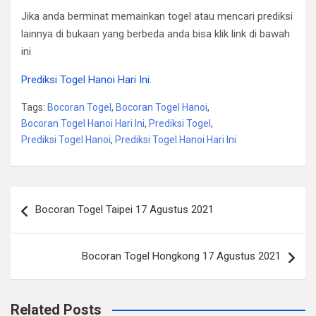
Jika anda berminat memainkan togel atau mencari prediksi
lainnya di bukaan yang berbeda anda bisa klik link di bawah
ini
Prediksi Togel Hanoi Hari Ini.
Tags:
Bocoran Togel
,
Bocoran Togel Hanoi
,
Bocoran Togel Hanoi Hari Ini
,
Prediksi Togel
,
Prediksi Togel Hanoi
,
Prediksi Togel Hanoi Hari Ini
Post
Bocoran Togel Taipei 17 Agustus 2021
navigation
Bocoran Togel Hongkong 17 Agustus 2021
Related Posts