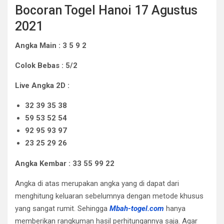
Bocoran Togel Hanoi 17 Agustus
2021
Angka Main : 3 5 9 2
Colok Bebas : 5/2
Live Angka 2D :
32 39 35 38
59 53 52 54
92 95 93 97
23 25 29 26
Angka Kembar : 33 55 99 22
Angka di atas merupakan angka yang di dapat dari
menghitung keluaran sebelumnya dengan metode khusus
yang sangat rumit. Sehingga
Mbah-togel.com
hanya
memberikan rangkuman hasil perhitungannya saja. Agar