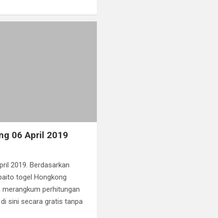
g 06 April 2019
ril 2019. Berdasarkan
paito togel Hongkong
h merangkum perhitungan
i sini secara gratis tanpa