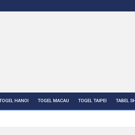
TOGEL HANOI
TOGEL MACAU
TOGEL TAIPEI
TABEL SH