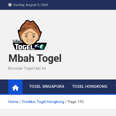
Skip
Sunday, August 9, 2026
to
content
Mbah Togel
Bocoran Togel Hari Ini
TOGEL SINGAPURA
TOGEL HONGKONG
Home
Prediksi Togel Hongkong
Page 195