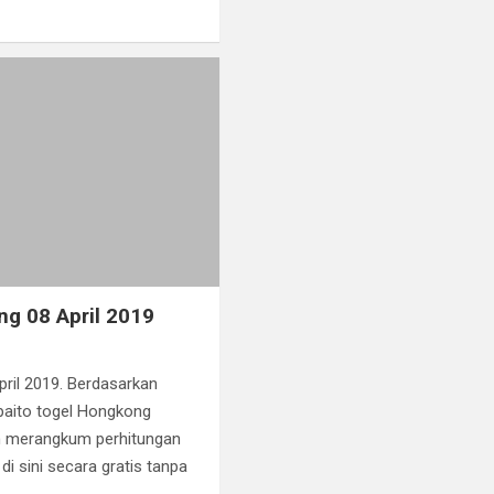
g 08 April 2019
ril 2019. Berdasarkan
paito togel Hongkong
h merangkum perhitungan
i sini secara gratis tanpa