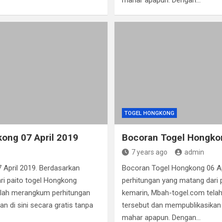
TOGEL HONGKONG
ong 07 April 2019
Bocoran Togel Hongkon
7 years ago
admin
April 2019. Berdasarkan
Bocoran Togel Hongkong 06 Ap
ri paito togel Hongkong
perhitungan yang matang dari 
elah merangkum perhitungan
kemarin, Mbah-togel.com tela
n di sini secara gratis tanpa
tersebut dan mempublikasikan d
mahar apapun. Dengan…