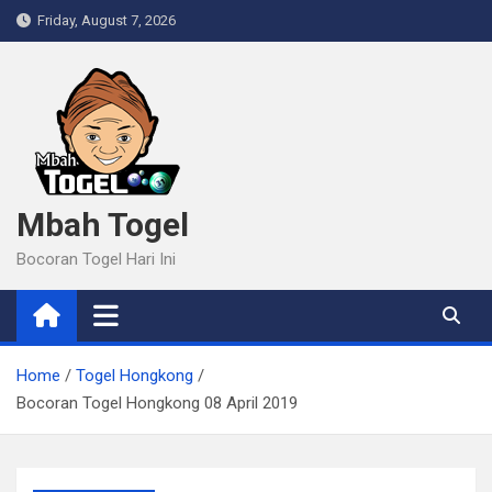
Skip
Friday, August 7, 2026
to
content
Mbah Togel
Bocoran Togel Hari Ini
Home
Togel Hongkong
Bocoran Togel Hongkong 08 April 2019