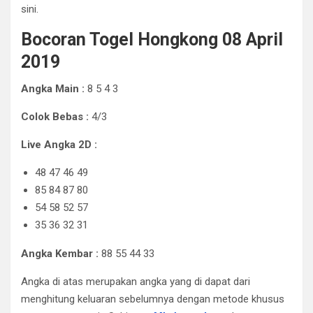
sini.
Bocoran Togel Hongkong 08 April
2019
Angka Main :
8 5 4 3
Colok Bebas :
4/3
Live Angka 2D :
48 47 46 49
85 84 87 80
54 58 52 57
35 36 32 31
Angka Kembar
:
88 55 44 33
Angka di atas merupakan angka yang di dapat dari
menghitung keluaran sebelumnya dengan metode khusus