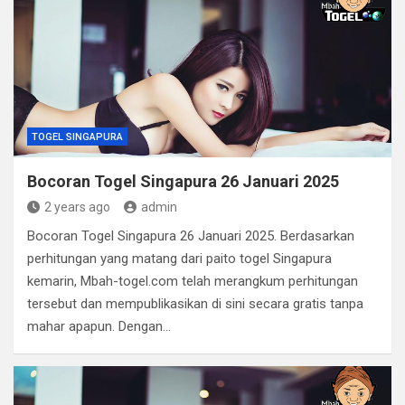
TOGEL SINGAPURA
Bocoran Togel Singapura 26 Januari 2025
2 years ago
admin
Bocoran Togel Singapura 26 Januari 2025. Berdasarkan
perhitungan yang matang dari paito togel Singapura
kemarin, Mbah-togel.com telah merangkum perhitungan
tersebut dan mempublikasikan di sini secara gratis tanpa
mahar apapun. Dengan…