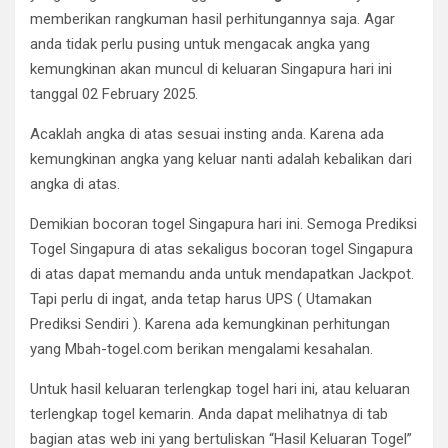
memberikan rangkuman hasil perhitungannya saja. Agar
anda tidak perlu pusing untuk mengacak angka yang
kemungkinan akan muncul di keluaran Singapura hari ini
tanggal 02 February 2025.
Acaklah angka di atas sesuai insting anda. Karena ada
kemungkinan angka yang keluar nanti adalah kebalikan dari
angka di atas.
Demikian bocoran togel Singapura hari ini. Semoga Prediksi
Togel Singapura di atas sekaligus bocoran togel Singapura
di atas dapat memandu anda untuk mendapatkan Jackpot.
Tapi perlu di ingat, anda tetap harus UPS ( Utamakan
Prediksi Sendiri ). Karena ada kemungkinan perhitungan
yang Mbah-togel.com berikan mengalami kesahalan.
Untuk hasil keluaran terlengkap togel hari ini, atau keluaran
terlengkap togel kemarin. Anda dapat melihatnya di tab
bagian atas web ini yang bertuliskan “Hasil Keluaran Togel”