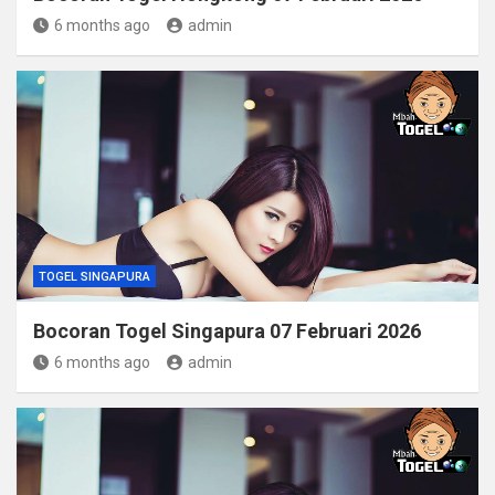
6 months ago
admin
TOGEL SINGAPURA
Bocoran Togel Singapura 07 Februari 2026
6 months ago
admin