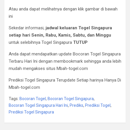
Atau anda dapat melihatnya dengan klik gambar di bawah
ini
Sekedar informasi,
jadwal keluaran Togel Singapura
setiap hari
Senin, Rabu, Kamis, Sabtu, dan Minggu
untuk selebihnya Togel Singapura
TUTUP
Anda dapat mendapatkan update Bocoran Togel Singapura
Terbaru Hari Ini dengan membookmark sehingga anda lebih
mudah mengakses situs Mbah-togel.com
Prediksi Togel Singapura Terupdate Setiap harinya Hanya Di
Mbah-togel.com
Tags:
Bocoran Togel
,
Bocoran Togel Singapura
,
Bocoran Togel Singapura Hari Ini
,
Prediks
,
Prediksi Togel
,
Prediksi Togel Singapura