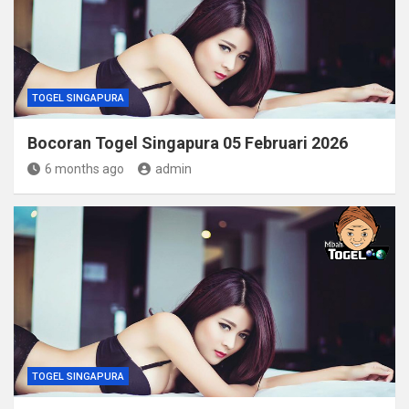
TOGEL SINGAPURA
Bocoran Togel Singapura 05 Februari 2026
6 months ago
admin
TOGEL SINGAPURA