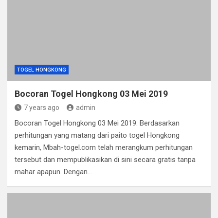
TOGEL HONGKONG
Bocoran Togel Hongkong 03 Mei 2019
7 years ago
admin
Bocoran Togel Hongkong 03 Mei 2019. Berdasarkan
perhitungan yang matang dari paito togel Hongkong
kemarin, Mbah-togel.com telah merangkum perhitungan
tersebut dan mempublikasikan di sini secara gratis tanpa
mahar apapun. Dengan…