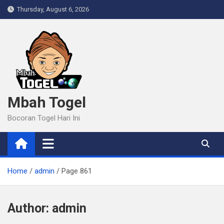
Skip
Thursday, August 6, 2026
to
content
Mbah Togel
Bocoran Togel Hari Ini
Home
admin
Page 861
Author:
admin