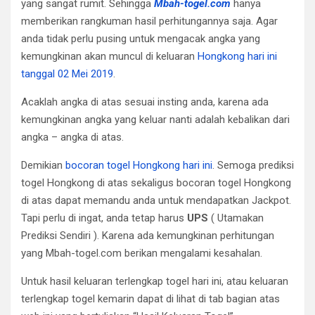
yang sangat rumit. Sehingga
Mbah-togel.com
hanya
memberikan rangkuman hasil perhitungannya saja. Agar
anda tidak perlu pusing untuk mengacak angka yang
kemungkinan akan muncul di keluaran
Hongkong hari ini
tanggal 02 Mei 2019
.
Acaklah angka di atas sesuai insting anda, karena ada
kemungkinan angka yang keluar nanti adalah kebalikan dari
angka – angka di atas.
Demikian
bocoran togel Hongkong hari ini
. Semoga prediksi
togel Hongkong di atas sekaligus bocoran togel Hongkong
di atas dapat memandu anda untuk mendapatkan Jackpot.
Tapi perlu di ingat, anda tetap harus
UPS
( Utamakan
Prediksi Sendiri ). Karena ada kemungkinan perhitungan
yang Mbah-togel.com berikan mengalami kesahalan.
Untuk hasil keluaran terlengkap togel hari ini, atau keluaran
terlengkap togel kemarin dapat di lihat di tab bagian atas