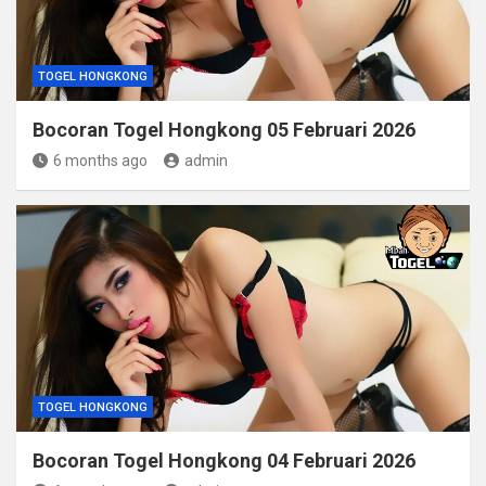
TOGEL HONGKONG
Bocoran Togel Hongkong 05 Februari 2026
6 months ago
admin
TOGEL HONGKONG
Bocoran Togel Hongkong 04 Februari 2026