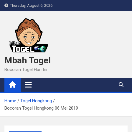
Skip
Thursday, August 6, 2026
to
content
Mbah Togel
Bocoran Togel Hari Ini
Home
Togel Hongkong
Bocoran Togel Hongkong 06 Mei 2019