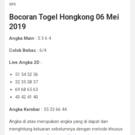
sini.
Bocoran Togel Hongkong 06 Mei
2019
Angka Main :
5 3 6 4
Colok Bebas :
6/4
Live Angka 2D :
51 54 52 56
32 35 38 37
69 68 65 63
43 42 41 40
Angka Kembar
:
55 33 66 44
Angka di atas merupakan angka yang di dapat dari
menghitung keluaran sebelumnya dengan metode khusus