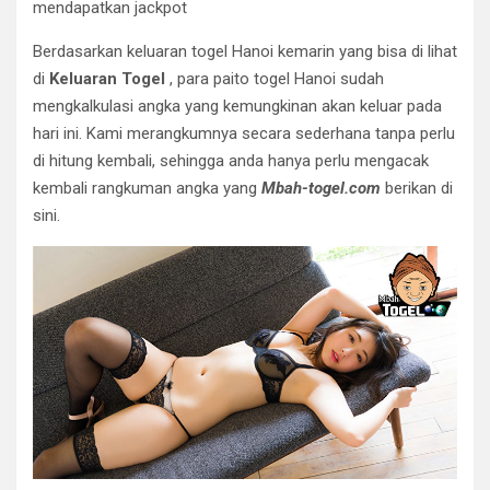
mendapatkan jackpot
Berdasarkan keluaran togel Hanoi kemarin yang bisa di lihat
di
Keluaran Togel
, para paito togel Hanoi sudah
mengkalkulasi angka yang kemungkinan akan keluar pada
hari ini. Kami merangkumnya secara sederhana tanpa perlu
di hitung kembali, sehingga anda hanya perlu mengacak
kembali rangkuman angka yang
Mbah-togel.com
berikan di
sini.