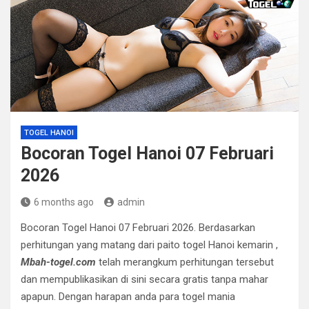
TOGEL HANOI
Bocoran Togel Hanoi 07 Februari
2026
6 months ago
admin
Bocoran Togel Hanoi 07 Februari 2026. Berdasarkan
perhitungan yang matang dari paito togel Hanoi kemarin ,
Mbah-togel.com
telah merangkum perhitungan tersebut
dan mempublikasikan di sini secara gratis tanpa mahar
apapun. Dengan harapan anda para togel mania