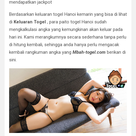
mendapatkan jackpot
Berdasarkan keluaran togel Hanoi kemarin yang bisa di lihat
di
Keluaran Togel
, para paito togel Hanoi sudah
mengkalkulasi angka yang kemungkinan akan keluar pada
hari ini. Kami merangkumnya secara sederhana tanpa perlu
di hitung kembali, sehingga anda hanya perlu mengacak
kembali rangkuman angka yang
Mbah-togel.com
berikan di
sini.