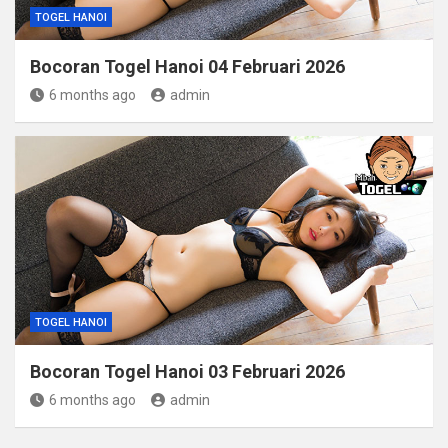
TOGEL HANOI
Bocoran Togel Hanoi 04 Februari 2026
6 months ago
admin
TOGEL HANOI
Bocoran Togel Hanoi 03 Februari 2026
6 months ago
admin