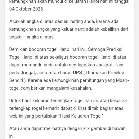
kemungkinan akan muncul di keluaran Hanoi hari ini tanggal
04 Oktober 2025.
Acaklah angka di atas sesuai insting anda, karena ada
kemungkinan angka yang keluar nanti adalah kebalikan dari
angka – angka di atas.
Demikian bocoran togel Hanoi hari ini . Semoga Prediksi
Togel Hanoi di atas sekaligus bocoran togel Hanoi di atas
dapat memandu anda untuk mendapatkan Jackpot. Tapi
perlu di ingat, anda tetap harus
UPS
( Utamakan Prediksi
Sendiri ). Karena ada kemungkinan perhitungan yang Mbah-
togel.com berikan mengalami kesahalan.
Untuk hasil keluaran terlengkap togel hari ini, atau keluaran
terlengkap togel kemarin dapat di lihat di tab bagian atas
web ini yang bertuliskan “Hasil Keluaran Togel”
Atau anda dapat melihatnya dengan klik gambar di bawah
ini