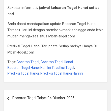
Sekedar informasi,
jadwal keluaran Togel Hanoi setiap
hari
Anda dapat mendapatkan update Bocoran Togel Hanoi
Terbaru Hari Ini dengan membookmark sehingga anda lebih
mudah mengakses situs Mbah-togel.com
Prediksi Togel Hanoi Terupdate Setiap harinya Hanya Di
Mbah-togel.com
Tags:
Bocoran Togel
,
Bocoran Togel Hanoi
,
Bocoran Togel Hanoi Hari Ini
,
Prediksi Togel
,
Prediksi Togel Hanoi
,
Prediksi Togel Hanoi Hari Ini
Post
Bocoran Togel Taipei 04 Oktober 2025
navigation