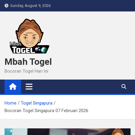
Skip
Sunday, August 9, 2026
to
content
Mbah Togel
Bocoran Togel Hari Ini
Home
Togel Singapura
Bocoran Togel Singapura 07 Februari 2026