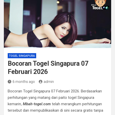
TOGEL SINGAPURA
Bocoran Togel Singapura 07
Februari 2026
6 months ago
admin
Bocoran Togel Singapura 07 Februari 2026. Berdasarkan
perhitungan yang matang dari paito togel Singapura
kemarin,
Mbah-togel.com
telah merangkum perhitungan
tersebut dan mempublikasikan di sini secara gratis tanpa