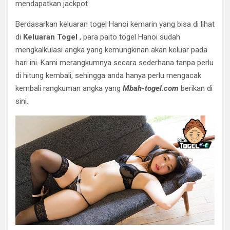
mendapatkan jackpot
Berdasarkan keluaran togel Hanoi kemarin yang bisa di lihat
di
Keluaran Togel
, para paito togel Hanoi sudah
mengkalkulasi angka yang kemungkinan akan keluar pada
hari ini. Kami merangkumnya secara sederhana tanpa perlu
di hitung kembali, sehingga anda hanya perlu mengacak
kembali rangkuman angka yang
Mbah-togel.com
berikan di
sini.