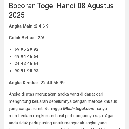
Bocoran Togel Hanoi 08 Agustus
2025
Angka Main :2 4 6 9
Colok Bebas : 2/6
69 96 29 92
49 94 46 64
24 42 46 64
90 91 98 93
Angka Kembar :22 44 66 99
Angka di atas merupakan angka yang di dapat dari
menghitung keluaran sebelumnya dengan metode khusus
yang sangat rumit. Sehingga
Mbah-togel.com
hanya
memberikan rangkuman hasil perhitungannya saja. Agar
anda tidak perlu pusing untuk mengacak angka yang