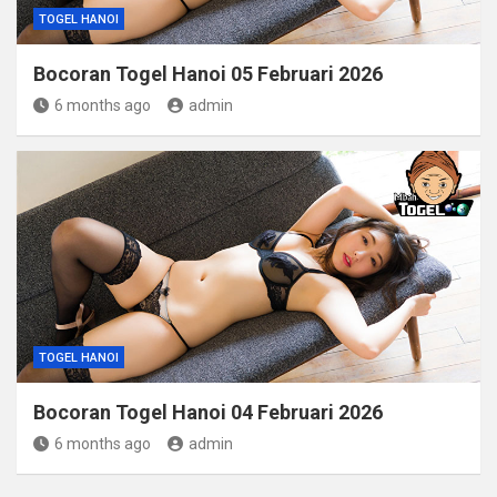
TOGEL HANOI
Bocoran Togel Hanoi 05 Februari 2026
6 months ago
admin
TOGEL HANOI
Bocoran Togel Hanoi 04 Februari 2026
6 months ago
admin