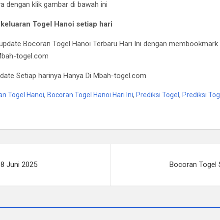
a dengan klik gambar di bawah ini
 keluaran Togel Hanoi setiap hari
pdate Bocoran Togel Hanoi Terbaru Hari Ini dengan membookmark 
Mbah-togel.com
pdate Setiap harinya Hanya Di Mbah-togel.com
an Togel Hanoi
,
Bocoran Togel Hanoi Hari Ini
,
Prediksi Togel
,
Prediksi Tog
08 Juni 2025
Bocoran Togel 