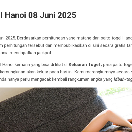
l Hanoi 08 Juni 2025
ni 2025. Berdasarkan perhitungan yang matang dari paito togel Hano
 perhitungan tersebut dan mempublikasikan di sini secara gratis 
mania mendapatkan jackpot
 Hanoi kemarin yang bisa di lihat di
Keluaran Togel
, para paito tog
kemungkinan akan keluar pada hari ini. Kami merangkumnya secara s
 anda hanya perlu mengacak kembali rangkuman angka yang
Mbah-to