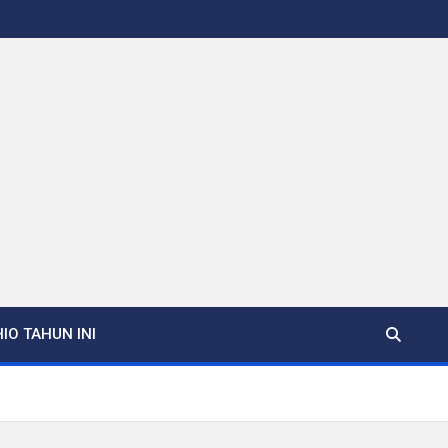
IO TAHUN INI