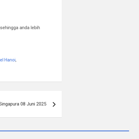
sehingga anda lebih
el Hanoi
,
Singapura 08 Juni 2025