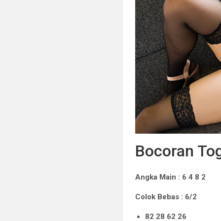
Bocoran Tog
Angka Main : 6 4 8 2
Colok Bebas : 6/2
82 28 62 26