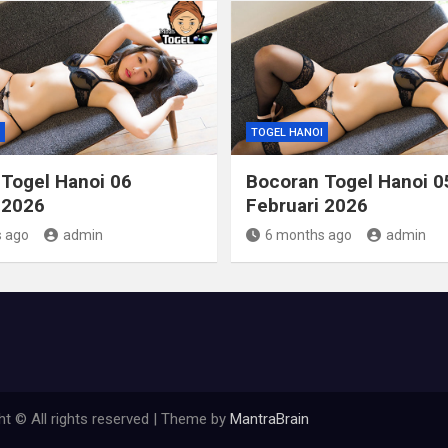
TOGEL HANOI
Togel Hanoi 06
Bocoran Togel Hanoi 0
 2026
Februari 2026
 ago
admin
6 months ago
admin
ht © All rights reserved | Theme by
MantraBrain