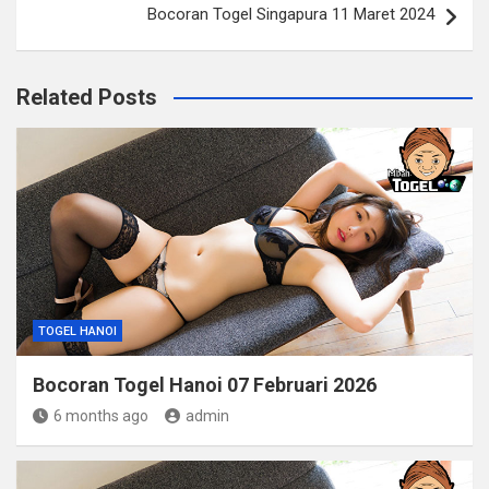
Bocoran Togel Singapura 11 Maret 2024
Related Posts
TOGEL HANOI
Bocoran Togel Hanoi 07 Februari 2026
6 months ago
admin