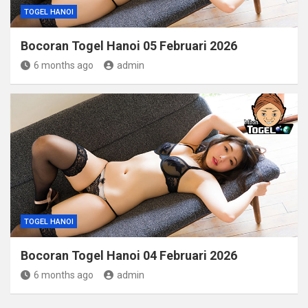
TOGEL HANOI
Bocoran Togel Hanoi 05 Februari 2026
6 months ago
admin
TOGEL HANOI
Bocoran Togel Hanoi 04 Februari 2026
6 months ago
admin