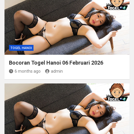
TOGEL HANOI
Bocoran Togel Hanoi 06 Februari 2026
6 months ago
admin