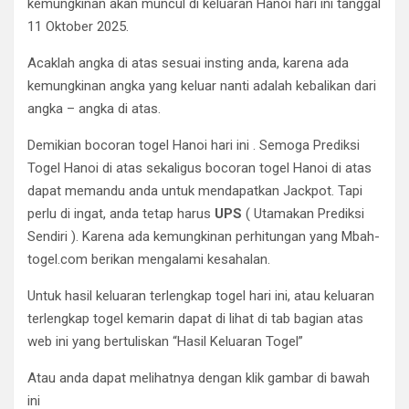
kemungkinan akan muncul di keluaran Hanoi hari ini tanggal
11 Oktober 2025.
Acaklah angka di atas sesuai insting anda, karena ada
kemungkinan angka yang keluar nanti adalah kebalikan dari
angka – angka di atas.
Demikian bocoran togel Hanoi hari ini . Semoga Prediksi
Togel Hanoi di atas sekaligus bocoran togel Hanoi di atas
dapat memandu anda untuk mendapatkan Jackpot. Tapi
perlu di ingat, anda tetap harus
UPS
( Utamakan Prediksi
Sendiri ). Karena ada kemungkinan perhitungan yang Mbah-
togel.com berikan mengalami kesahalan.
Untuk hasil keluaran terlengkap togel hari ini, atau keluaran
terlengkap togel kemarin dapat di lihat di tab bagian atas
web ini yang bertuliskan “Hasil Keluaran Togel”
Atau anda dapat melihatnya dengan klik gambar di bawah
ini