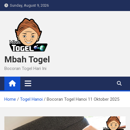
Skip
Sunday, August 9, 2026
to
content
Mbah Togel
Bocoran Togel Hari Ini
Home
Togel Hanoi
Bocoran Togel Hanoi 11 Oktober 2025