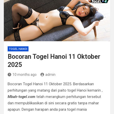
TOGEL HANOI
Bocoran Togel Hanoi 11 Oktober
2025
10 months ago
admin
Bocoran Togel Hanoi 11 Oktober 2025. Berdasarkan
perhitungan yang matang dari paito togel Hanoi kemarin ,
Mbah-togel.com
telah merangkum perhitungan tersebut
dan mempublikasikan di sini secara gratis tanpa mahar
apapun. Dengan harapan anda para togel mania