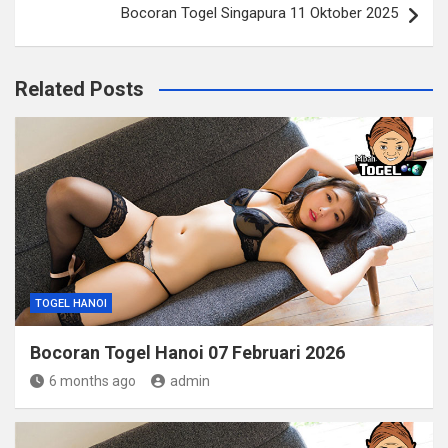
Bocoran Togel Singapura 11 Oktober 2025
Related Posts
TOGEL HANOI
Bocoran Togel Hanoi 07 Februari 2026
6 months ago
admin