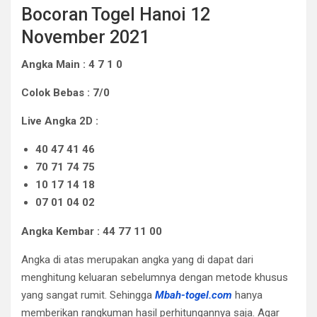
Bocoran Togel Hanoi 12
November 2021
Angka Main : 4 7 1 0
Colok Bebas : 7/0
Live Angka 2D :
40 47 41 46
70 71 74 75
10 17 14 18
07 01 04 02
Angka Kembar : 44 77 11 00
Angka di atas merupakan angka yang di dapat dari
menghitung keluaran sebelumnya dengan metode khusus
yang sangat rumit. Sehingga
Mbah-togel.com
hanya
memberikan rangkuman hasil perhitungannya saja. Agar