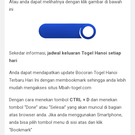
Atau anda dapat melihatnya dengan klik gambar di bawah
ini
Sekedar informasi,
jadwal keluaran Togel Hanoi setiap
hari
Anda dapat mendapatkan update Bocoran Togel Hanoi
Terbaru Hari Ini dengan membookmark sehingga anda lebih
mudah mengakses situs Mbah-togel.com
Dengan cara menekan tombol
CTRL + D
dan menekan
tombol “Done” atau “Selesai” yang akan muncul di bagian
atas browser anda. Jika anda menggunakan Smartphone,
anda bisa pilih tombol menu di sisi atas dan klik
“Bookmark”