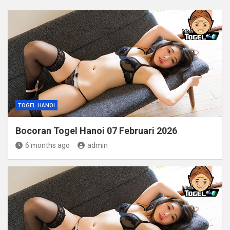
TOGEL HANOI
Bocoran Togel Hanoi 07 Februari 2026
6 months ago
admin