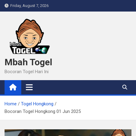
Skip
Friday, August 7, 2026
to
content
Mbah Togel
Bocoran Togel Hari Ini
Home
Togel Hongkong
Bocoran Togel Hongkong 01 Jun 2025