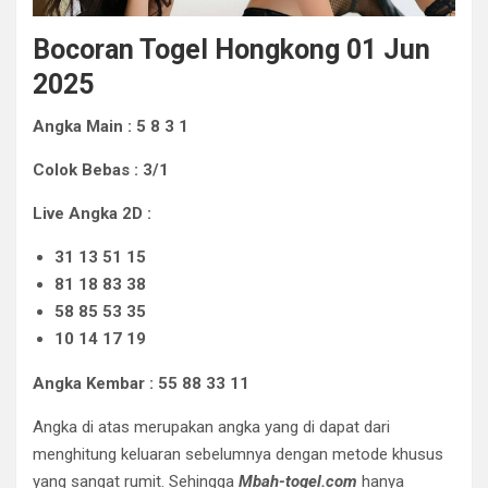
Bocoran Togel Hongkong 01 Jun
2025
Angka Main : 5 8 3 1
Colok Bebas : 3/1
Live Angka 2D :
31 13 51 15
81 18 83 38
58 85 53 35
10 14 17 19
Angka Kembar : 55
88 33 11
Angka di atas merupakan angka yang di dapat dari
menghitung keluaran sebelumnya dengan metode khusus
yang sangat rumit. Sehingga
Mbah-togel.com
hanya