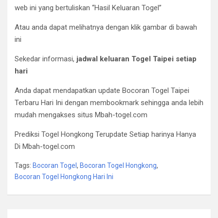
web ini yang bertuliskan “Hasil Keluaran Togel”
Atau anda dapat melihatnya dengan klik gambar di bawah
ini
Sekedar informasi,
jadwal keluaran Togel Taipei setiap
hari
Anda dapat mendapatkan update Bocoran Togel Taipei
Terbaru Hari Ini dengan membookmark sehingga anda lebih
mudah mengakses situs Mbah-togel.com
Prediksi Togel Hongkong Terupdate Setiap harinya Hanya
Di Mbah-togel.com
Tags:
Bocoran Togel
,
Bocoran Togel Hongkong
,
Bocoran Togel Hongkong Hari Ini
Post