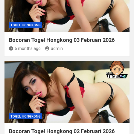
TOGEL HONGKONG
Bocoran Togel Hongkong 03 Februari 2026
6 months ago
admin
TOGEL HONGKONG
Bocoran Togel Hongkong 02 Februari 2026