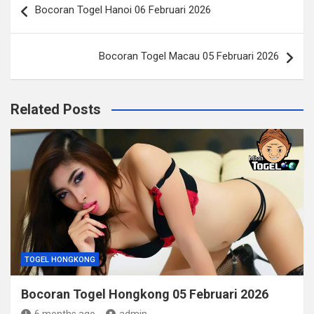
Bocoran Togel Hanoi 06 Februari 2026
navigation
Bocoran Togel Macau 05 Februari 2026
Related Posts
TOGEL HONGKONG
Bocoran Togel Hongkong 05 Februari 2026