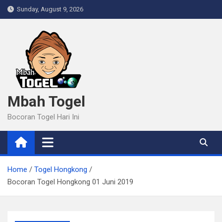
Skip
Sunday, August 9, 2026
to
content
Mbah Togel
Bocoran Togel Hari Ini
Home
Togel Hongkong
Bocoran Togel Hongkong 01 Juni 2019