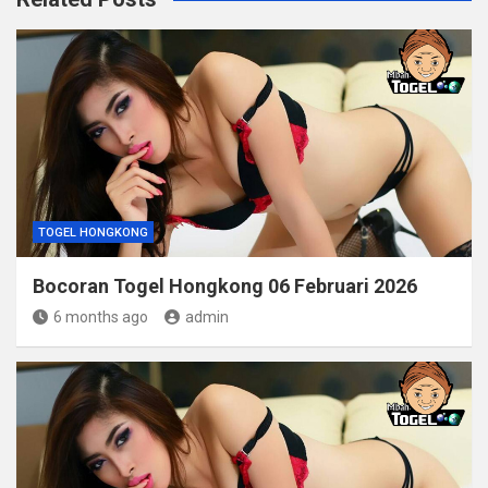
TOGEL HONGKONG
Bocoran Togel Hongkong 06 Februari 2026
6 months ago
admin