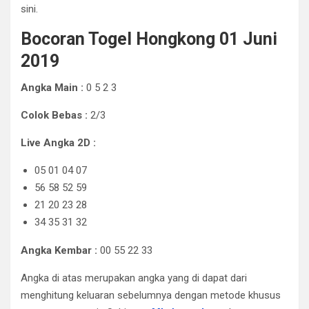
sini.
Bocoran Togel Hongkong 01 Juni
2019
Angka Main :
0 5 2 3
Colok Bebas :
2/3
Live Angka 2D :
05 01 04 07
56 58 52 59
21 20 23 28
34 35 31 32
Angka Kembar
:
00 55 22 33
Angka di atas merupakan angka yang di dapat dari
menghitung keluaran sebelumnya dengan metode khusus