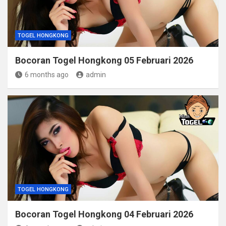
TOGEL HONGKONG
Bocoran Togel Hongkong 05 Februari 2026
6 months ago
admin
TOGEL HONGKONG
Bocoran Togel Hongkong 04 Februari 2026