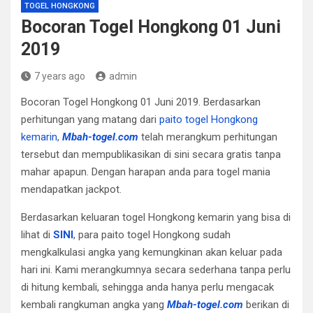
TOGEL HONGKONG
Bocoran Togel Hongkong 01 Juni
2019
7 years ago
admin
Bocoran Togel Hongkong 01 Juni 2019. Berdasarkan
perhitungan yang matang dari
paito togel Hongkong
kemarin
,
Mbah-togel.com
telah merangkum perhitungan
tersebut dan mempublikasikan di sini secara gratis tanpa
mahar apapun. Dengan harapan anda para togel mania
mendapatkan jackpot.
Berdasarkan keluaran togel Hongkong kemarin yang bisa di
lihat di
SINI
, para paito togel Hongkong sudah
mengkalkulasi angka yang kemungkinan akan keluar pada
hari ini. Kami merangkumnya secara sederhana tanpa perlu
di hitung kembali, sehingga anda hanya perlu mengacak
kembali rangkuman angka yang
Mbah-togel.com
berikan di