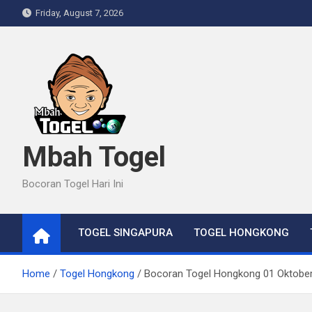
Skip
Friday, August 7, 2026
to
content
Mbah Togel
Bocoran Togel Hari Ini
TOGEL SINGAPURA
TOGEL HONGKONG
Home
Togel Hongkong
Bocoran Togel Hongkong 01 Oktobe