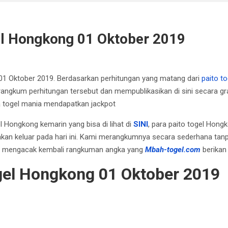
l Hongkong 01 Oktober 2019
1 Oktober 2019. Berdasarkan perhitungan yang matang dari
paito t
angkum perhitungan tersebut dan mempublikasikan di sini secara gr
 togel mania mendapatkan jackpot
l Hongkong kemarin yang bisa di lihat di
SINI
, para paito togel Hon
an keluar pada hari ini. Kami merangkumnya secara sederhana tanpa 
lu mengacak kembali rangkuman angka yang
Mbah-togel.com
berikan d
gel Hongkong 01 Oktober 2019