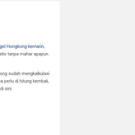
ogel Hongkong kemarin
,
atis tanpa mahar apapun.
gkong sudah mengkalkulasi
perlu di hitung kembali,
i sini.