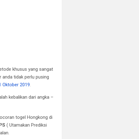
metode khusus yang sangat
anda tidak perlu pusing
01 Oktober 2019
.
lah kebalikan dari angka –
bocoran togel Hongkong di
PS
( Utamakan Prediksi
alan.