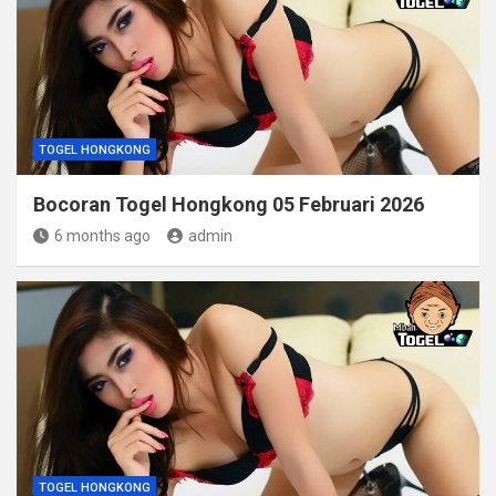
TOGEL HONGKONG
Bocoran Togel Hongkong 05 Februari 2026
6 months ago
admin
TOGEL HONGKONG