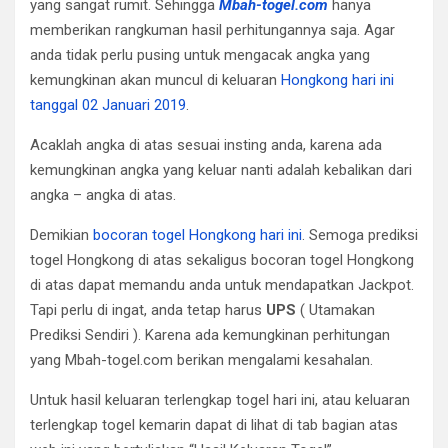
yang sangat rumit. Sehingga
Mbah-togel.com
hanya
memberikan rangkuman hasil perhitungannya saja. Agar
anda tidak perlu pusing untuk mengacak angka yang
kemungkinan akan muncul di keluaran
Hongkong hari ini
tanggal 02 Januari 2019
.
Acaklah angka di atas sesuai insting anda, karena ada
kemungkinan angka yang keluar nanti adalah kebalikan dari
angka – angka di atas.
Demikian
bocoran togel Hongkong hari ini
. Semoga prediksi
togel Hongkong di atas sekaligus bocoran togel Hongkong
di atas dapat memandu anda untuk mendapatkan Jackpot.
Tapi perlu di ingat, anda tetap harus
UPS
( Utamakan
Prediksi Sendiri ). Karena ada kemungkinan perhitungan
yang Mbah-togel.com berikan mengalami kesahalan.
Untuk hasil keluaran terlengkap togel hari ini, atau keluaran
terlengkap togel kemarin dapat di lihat di tab bagian atas