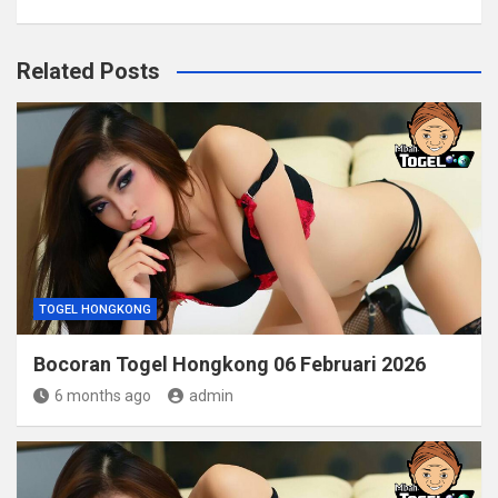
Related Posts
TOGEL HONGKONG
Bocoran Togel Hongkong 06 Februari 2026
6 months ago
admin