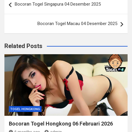
Bocoran Togel Singapura 04 Desember 2025
navigation
Bocoran Togel Macau 04 Desember 2025
Related Posts
TOGEL HONGKONG
Bocoran Togel Hongkong 06 Februari 2026