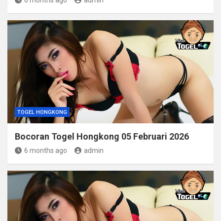
6 months ago
admin
TOGEL HONGKONG
Bocoran Togel Hongkong 05 Februari 2026
6 months ago
admin