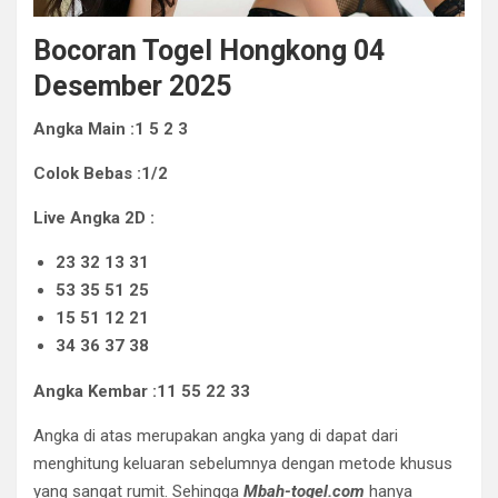
Bocoran Togel Hongkong 04
Desember 2025
Angka Main :1 5 2 3
Colok Bebas :1/2
Live Angka 2D :
23 32 13 31
53 35 51 25
15 51 12 21
34 36 37 38
Angka Kembar :11 55 22
33
Angka di atas merupakan angka yang di dapat dari
menghitung keluaran sebelumnya dengan metode khusus
yang sangat rumit. Sehingga
Mbah-togel.com
hanya