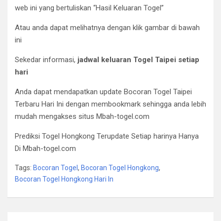
web ini yang bertuliskan “Hasil Keluaran Togel”
Atau anda dapat melihatnya dengan klik gambar di bawah
ini
Sekedar informasi,
jadwal keluaran Togel Taipei setiap
hari
Anda dapat mendapatkan update Bocoran Togel Taipei
Terbaru Hari Ini dengan membookmark sehingga anda lebih
mudah mengakses situs Mbah-togel.com
Prediksi Togel Hongkong Terupdate Setiap harinya Hanya
Di Mbah-togel.com
Tags:
Bocoran Togel
,
Bocoran Togel Hongkong
,
Bocoran Togel Hongkong Hari In
Post