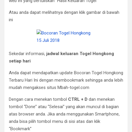
web ini yang bertuliskan “Hasil Keluaran Togel”
Atau anda dapat melihatnya dengan klik gambar di bawah
ini
Sekedar informasi,
jadwal keluaran Togel Hongkong
setiap hari
Anda dapat mendapatkan update Bocoran Togel Hongkong
Terbaru Hari Ini dengan membookmark sehingga anda lebih
mudah mengakses situs Mbah-togel.com
Dengan cara menekan tombol
CTRL + D
dan menekan
tombol “Done” atau “Selesai” yang akan muncul di bagian
atas browser anda. Jika anda menggunakan Smartphone,
anda bisa pilih tombol menu di sisi atas dan klik
“Bookmark”