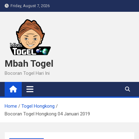
Skip
Friday, August 7, 2026
to
content
Mbah Togel
Bocoran Togel Hari Ini
Home
Togel Hongkong
Bocoran Togel Hongkong 04 Januari 2019