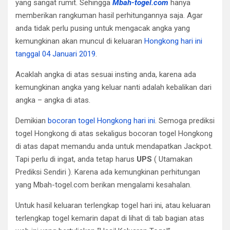
yang sangat rumit. Sehingga
Mbah-togel.com
hanya
memberikan rangkuman hasil perhitungannya saja. Agar
anda tidak perlu pusing untuk mengacak angka yang
kemungkinan akan muncul di keluaran
Hongkong hari ini
tanggal 04 Januari 2019
.
Acaklah angka di atas sesuai insting anda, karena ada
kemungkinan angka yang keluar nanti adalah kebalikan dari
angka – angka di atas.
Demikian
bocoran togel Hongkong hari ini
. Semoga prediksi
togel Hongkong di atas sekaligus bocoran togel Hongkong
di atas dapat memandu anda untuk mendapatkan Jackpot.
Tapi perlu di ingat, anda tetap harus
UPS
( Utamakan
Prediksi Sendiri ). Karena ada kemungkinan perhitungan
yang Mbah-togel.com berikan mengalami kesahalan.
Untuk hasil keluaran terlengkap togel hari ini, atau keluaran
terlengkap togel kemarin dapat di lihat di tab bagian atas