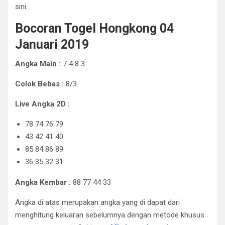
sini.
Bocoran Togel Hongkong 04
Januari 2019
Angka Main :
7 4 8 3
Colok Bebas :
8/3
Live Angka 2D :
78 74 76 79
43 42 41 40
85 84 86 89
36 35 32 31
Angka Kembar :
88 77 44 33
Angka di atas merupakan angka yang di dapat dari
menghitung keluaran sebelumnya dengan metode khusus