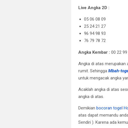
Live Angka 2D :
05 06 08 09
25 24 21 27
96 94 98 93
76 79 78 72
Angka Kembar
:
00 22 99
Angka di atas merupakan 
rumit. Sehingga
Mbah-tog
untuk mengacak angka yan
Acaklah angka di atas sesu
angka di atas.
Demikian
bocoran togel Ho
atas dapat memandu anda u
Sendiri ). Karena ada kem