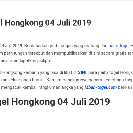
l Hongkong 04 Juli 2019
4 Juli 2019. Berdasarkan perhitungan yang matang dari
paito togel
 perhitungan tersebut dan mempublikasikan di sini secara gratis t
mania mendapatkan jackpot.
l Hongkong kemarin yang bisa di lihat di
SINI
, para paito togel Hon
an keluar pada hari ini. Kami merangkumnya secara sederhana tanpa 
lu mengacak kembali rangkuman angka yang
Mbah-togel.com
berikan d
el Hongkong 04 Juli 2019