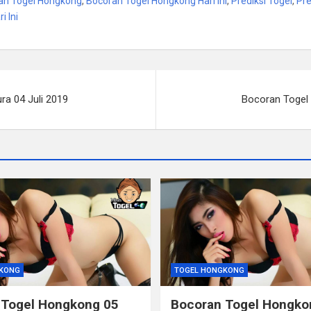
an Togel Hongkong
,
Bocoran Togel Hongkong Hari Ini
,
Prediksi Togel
,
Pre
i Ini
ra 04 Juli 2019
Bocoran Togel 
KONG
TOGEL HONGKONG
 Togel Hongkong 05
Bocoran Togel Hongko