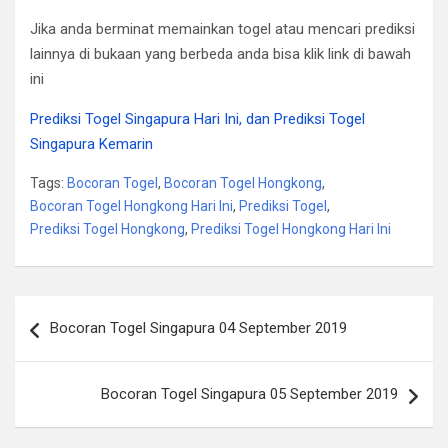
Jika anda berminat memainkan togel atau mencari prediksi
lainnya di bukaan yang berbeda anda bisa klik link di bawah
ini
Prediksi Togel Singapura Hari Ini, dan Prediksi Togel
Singapura Kemarin
Tags:
Bocoran Togel
,
Bocoran Togel Hongkong
,
Bocoran Togel Hongkong Hari Ini
,
Prediksi Togel
,
Prediksi Togel Hongkong
,
Prediksi Togel Hongkong Hari Ini
Post
Bocoran Togel Singapura 04 September 2019
navigation
Bocoran Togel Singapura 05 September 2019