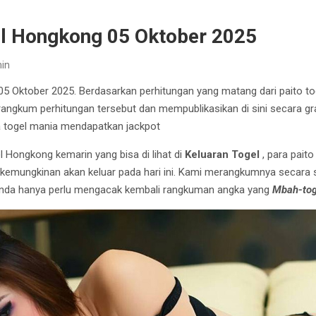
l Hongkong 05 Oktober 2025
in
5 Oktober 2025. Berdasarkan perhitungan yang matang dari paito t
rangkum perhitungan tersebut dan mempublikasikan di sini secara gr
 togel mania mendapatkan jackpot
l Hongkong kemarin yang bisa di lihat di
Keluaran Togel
, para pait
kemungkinan akan keluar pada hari ini. Kami merangkumnya secara s
 anda hanya perlu mengacak kembali rangkuman angka yang
Mbah-to