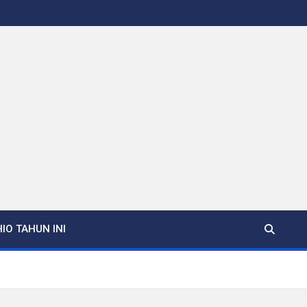
IO TAHUN INI