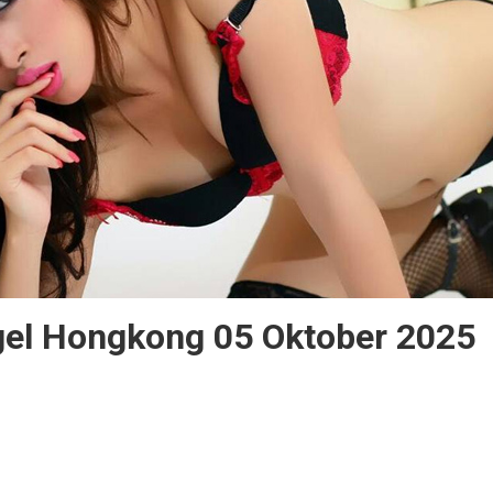
gel Hongkong 05 Oktober 2025