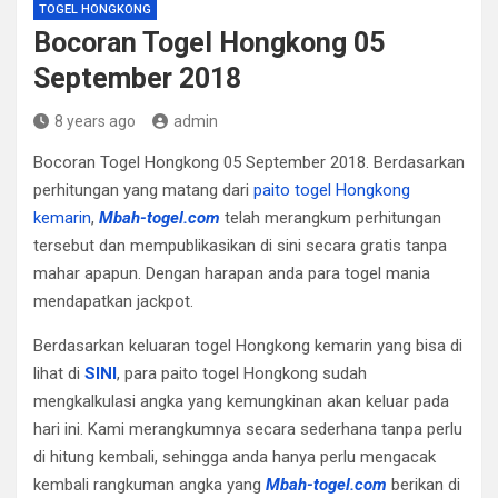
TOGEL HONGKONG
Bocoran Togel Hongkong 05
September 2018
8 years ago
admin
Bocoran Togel Hongkong 05 September 2018. Berdasarkan
perhitungan yang matang dari
paito togel Hongkong
kemarin
,
Mbah-togel.com
telah merangkum perhitungan
tersebut dan mempublikasikan di sini secara gratis tanpa
mahar apapun. Dengan harapan anda para togel mania
mendapatkan jackpot.
Berdasarkan keluaran togel Hongkong kemarin yang bisa di
lihat di
SINI
, para paito togel Hongkong sudah
mengkalkulasi angka yang kemungkinan akan keluar pada
hari ini. Kami merangkumnya secara sederhana tanpa perlu
di hitung kembali, sehingga anda hanya perlu mengacak
kembali rangkuman angka yang
Mbah-togel.com
berikan di