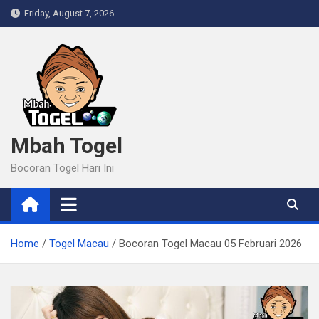
Skip
Friday, August 7, 2026
to
content
Mbah Togel
Bocoran Togel Hari Ini
Home
Togel Macau
Bocoran Togel Macau 05 Februari 2026