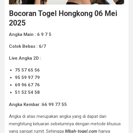
Bocoran Togel Hongkong 06 Mei
2025
Angka Main : 6 9 7 5
Colok Bebas : 6/7
Live Angka 2D :
75 57 65 56
95 59 97 79
69 96 67 76
51 52 54 58
Angka Kembar :66 99
77 55
Angka di atas merupakan angka yang di dapat dari
menghitung keluaran sebelumnya dengan metode khusus
yang sangat rumit. Sehingga
Mbah-togel.com
hanya