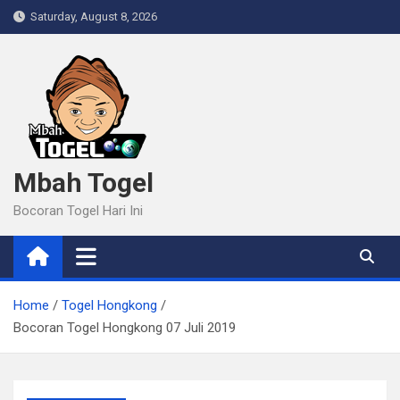
Skip
Saturday, August 8, 2026
to
content
Mbah Togel
Bocoran Togel Hari Ini
Home
Togel Hongkong
Bocoran Togel Hongkong 07 Juli 2019