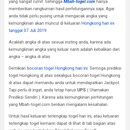
yang sangat rumit. Sehingga
Mbah-togel.com
hanya
memberikan rangkuman hasil perhitungannya saja. Agar
anda tidak perlu pusing untuk mengacak angka yang
kemungkinan akan muncul di keluaran
Hongkong hari ini
tanggal 07 Juli 2019
.
Acaklah angka di atas sesuai insting anda, karena ada
kemungkinan angka yang keluar nanti adalah kebalikan dari
angka – angka di atas.
Demikian
bocoran togel Hongkong hari ini
. Semoga prediksi
togel Hongkong di atas sekaligus bocoran togel Hongkong
di atas dapat memandu anda untuk mendapatkan Jackpot.
Tapi perlu di ingat, anda tetap harus
UPS
( Utamakan
Prediksi Sendiri ). Karena ada kemungkinan perhitungan
yang Mbah-togel.com berikan mengalami kesahalan.
Untuk hasil keluaran terlengkap togel hari ini, atau keluaran
terlengkap togel kemarin dapat di lihat di tab bagian atas