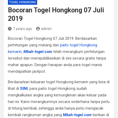
TOGEL HONGKONG
Bocoran Togel Hongkong 07 Juli
2019
7 years ago
admin
Bocoran Togel Hongkong 07 Juli 2019. Berdasarkan
perhitungan yang matang dari
paito togel Hongkong
kemarin
,
Mbah-togel.com
telah merangkum perhitungan
tersebut dan mempublikasikan di sini secara gratis tanpa
mahar apapun. Dengan harapan anda para togel mania
mendapatkan jackpot.
Berdasarkan keluaran togel Hongkong kemarin yang bisa di
lihat di
SINI
, para paito togel Hongkong sudah
mengkalkulasi angka yang kemungkinan akan keluar pada
hari ini. Kami merangkumnya secara sederhana tanpa perlu
di hitung kembali, sehingga anda hanya perlu mengacak
kembali rangkuman angka yang
Mbah-togel.com
berikan di