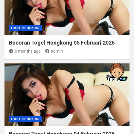
TOGEL HONGKONG
Bocoran Togel Hongkong 05 Februari 2026
6 months ago
admin
TOGEL HONGKONG
Bocoran Togel Hongkong 04 Februari 2026