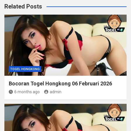
Related Posts
TOGEL HONGKONG
Bocoran Togel Hongkong 06 Februari 2026
6 months ago
admin