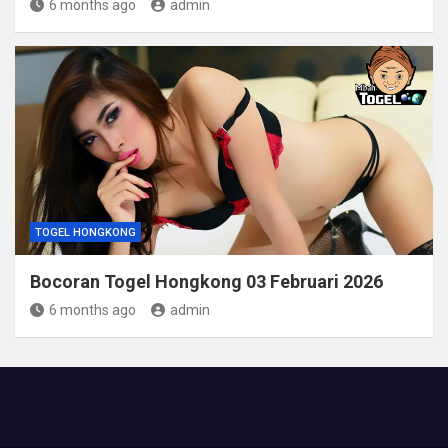
6 months ago
admin
TOGEL HONGKONG
Bocoran Togel Hongkong 03 Februari 2026
6 months ago
admin