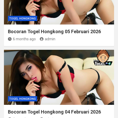
TOGEL HONGKONG
Bocoran Togel Hongkong 05 Februari 2026
6 months ago
admin
TOGEL HONGKONG
Bocoran Togel Hongkong 04 Februari 2026