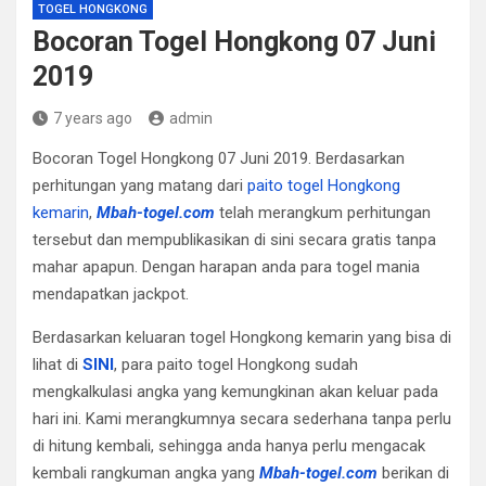
TOGEL HONGKONG
Bocoran Togel Hongkong 07 Juni
2019
7 years ago
admin
Bocoran Togel Hongkong 07 Juni 2019. Berdasarkan
perhitungan yang matang dari
paito togel Hongkong
kemarin
,
Mbah-togel.com
telah merangkum perhitungan
tersebut dan mempublikasikan di sini secara gratis tanpa
mahar apapun. Dengan harapan anda para togel mania
mendapatkan jackpot.
Berdasarkan keluaran togel Hongkong kemarin yang bisa di
lihat di
SINI
, para paito togel Hongkong sudah
mengkalkulasi angka yang kemungkinan akan keluar pada
hari ini. Kami merangkumnya secara sederhana tanpa perlu
di hitung kembali, sehingga anda hanya perlu mengacak
kembali rangkuman angka yang
Mbah-togel.com
berikan di