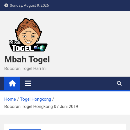
Skip
Sunday, August 9, 2026
to
content
Mbah Togel
Bocoran Togel Hari Ini
Home
Togel Hongkong
Bocoran Togel Hongkong 07 Juni 2019