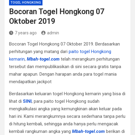
TOGEL HONGKONG
Bocoran Togel Hongkong 07
Oktober 2019
7 years ago
admin
Bocoran Togel Hongkong 07 Oktober 2019. Berdasarkan
perhitungan yang matang dari
paito togel Hongkong
kemarin
,
Mbah-togel.com
telah merangkum perhitungan
tersebut dan mempublikasikan di sini secara gratis tanpa
mahar apapun. Dengan harapan anda para togel mania
mendapatkan jackpot
Berdasarkan keluaran togel Hongkong kemarin yang bisa di
lihat di
SINI
, para paito togel Hongkong sudah
mengkalkulasi angka yang kemungkinan akan keluar pada
hari ini. Kami merangkumnya secara sederhana tanpa perlu
di hitung kembali, sehingga anda hanya perlu mengacak
kembali rangkuman angka yang
Mbah-togel.com
berikan di