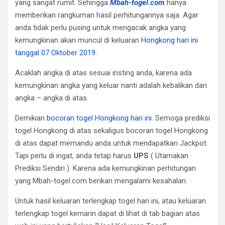
yang sangat rumit. Sehingga
Mbah-togel.com
hanya
memberikan rangkuman hasil perhitungannya saja. Agar
anda tidak perlu pusing untuk mengacak angka yang
kemungkinan akan muncul di keluaran
Hongkong hari ini
tanggal 07 Oktober 2019
.
Acaklah angka di atas sesuai insting anda, karena ada
kemungkinan angka yang keluar nanti adalah kebalikan dari
angka – angka di atas.
Demikian
bocoran togel Hongkong hari ini
. Semoga prediksi
togel Hongkong di atas sekaligus bocoran togel Hongkong
di atas dapat memandu anda untuk mendapatkan Jackpot.
Tapi perlu di ingat, anda tetap harus
UPS
( Utamakan
Prediksi Sendiri ). Karena ada kemungkinan perhitungan
yang Mbah-togel.com berikan mengalami kesahalan.
Untuk hasil keluaran terlengkap togel hari ini, atau keluaran
terlengkap togel kemarin dapat di lihat di tab bagian atas