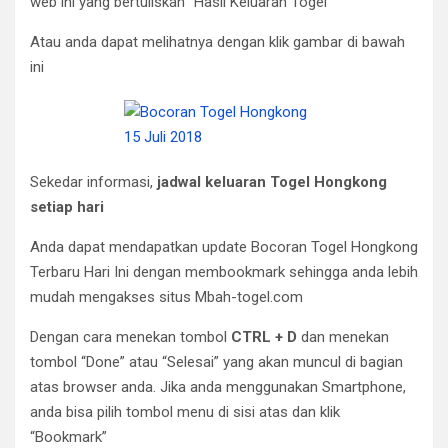
web ini yang bertuliskan “Hasil Keluaran Togel”
Atau anda dapat melihatnya dengan klik gambar di bawah
ini
Sekedar informasi,
jadwal keluaran Togel Hongkong
setiap hari
Anda dapat mendapatkan update Bocoran Togel Hongkong
Terbaru Hari Ini dengan membookmark sehingga anda lebih
mudah mengakses situs Mbah-togel.com
Dengan cara menekan tombol
CTRL + D
dan menekan
tombol “Done” atau “Selesai” yang akan muncul di bagian
atas browser anda. Jika anda menggunakan Smartphone,
anda bisa pilih tombol menu di sisi atas dan klik
“Bookmark”