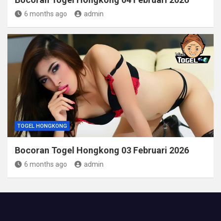
6 months ago
admin
TOGEL HONGKONG
Bocoran Togel Hongkong 03 Februari 2026
6 months ago
admin