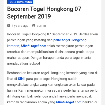
TOGEL HONGKONG
Bocoran Togel Hongkong 07
September 2019
7 years ago
admin
Bocoran Togel Hongkong 07 September 2019. Berdasarkan
perhitungan yang matang dari
paito togel Hongkong
kemarin
,
Mbah-togel.com
telah merangkum perhitungan
tersebut dan mempublikasikan di sini secara gratis tanpa
mahar apapun. Dengan harapan anda para togel mania
mendapatkan jackpot
Berdasarkan keluaran togel Hongkong kemarin yang bisa di
lihat di
SINI
, para paito togel Hongkong sudah
mengkalkulasi angka yang kemungkinan akan keluar pada
hari ini. Kami merangkumnya secara sederhana tanpa perlu
di hitung kembali, sehingga anda hanya perlu mengacak
kembali rangkuman angka yang
Mbah-togel.com
berikan di