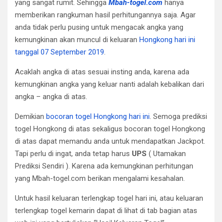
yang sangat rumit. Sehingga
Mbah-togel.com
hanya
memberikan rangkuman hasil perhitungannya saja. Agar
anda tidak perlu pusing untuk mengacak angka yang
kemungkinan akan muncul di keluaran
Hongkong hari ini
tanggal 07 September 2019
.
Acaklah angka di atas sesuai insting anda, karena ada
kemungkinan angka yang keluar nanti adalah kebalikan dari
angka – angka di atas.
Demikian
bocoran togel Hongkong hari ini
. Semoga prediksi
togel Hongkong di atas sekaligus bocoran togel Hongkong
di atas dapat memandu anda untuk mendapatkan Jackpot.
Tapi perlu di ingat, anda tetap harus
UPS
( Utamakan
Prediksi Sendiri ). Karena ada kemungkinan perhitungan
yang Mbah-togel.com berikan mengalami kesahalan.
Untuk hasil keluaran terlengkap togel hari ini, atau keluaran
terlengkap togel kemarin dapat di lihat di tab bagian atas