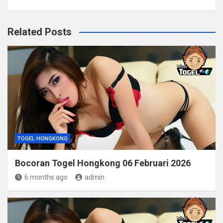
Related Posts
TOGEL HONGKONG
Bocoran Togel Hongkong 06 Februari 2026
6 months ago
admin