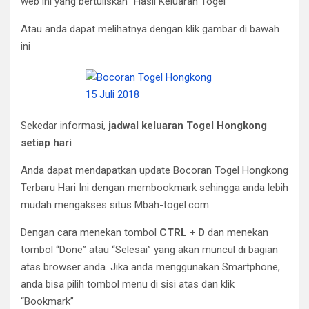
web ini yang bertuliskan “Hasil Keluaran Togel”
Atau anda dapat melihatnya dengan klik gambar di bawah
ini
Sekedar informasi,
jadwal keluaran Togel Hongkong
setiap hari
Anda dapat mendapatkan update Bocoran Togel Hongkong
Terbaru Hari Ini dengan membookmark sehingga anda lebih
mudah mengakses situs Mbah-togel.com
Dengan cara menekan tombol
CTRL + D
dan menekan
tombol “Done” atau “Selesai” yang akan muncul di bagian
atas browser anda. Jika anda menggunakan Smartphone,
anda bisa pilih tombol menu di sisi atas dan klik
“Bookmark”