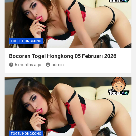
TOGEL HONGKONG
Bocoran Togel Hongkong 05 Februari 2026
6 months ago
admin
TOGEL HONGKONG