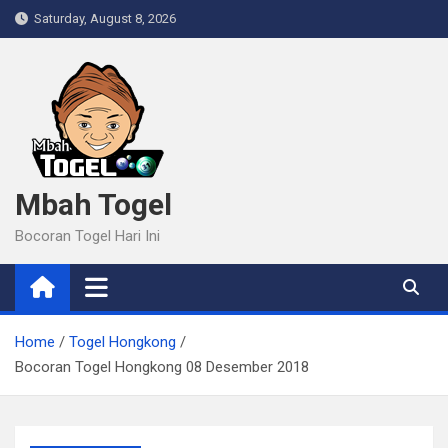
Skip
Saturday, August 8, 2026
to
content
Mbah Togel
Bocoran Togel Hari Ini
Home
Togel Hongkong
Bocoran Togel Hongkong 08 Desember 2018